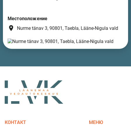
Местоположение
place
Nurme tänav 3, 90801, Taebla, Lääne-Nigula vald
КОНТАКТ
МЕНЮ