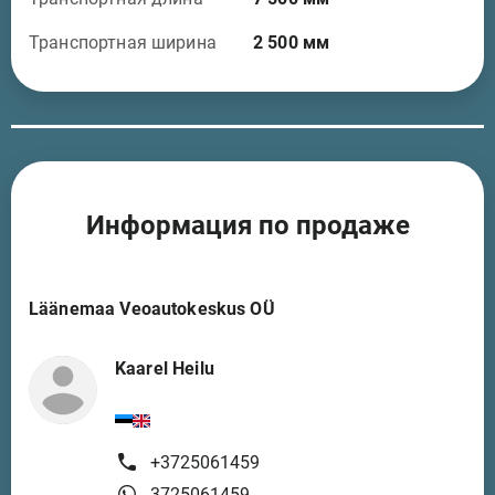
Транспортная ширина
2 500
мм
Информация по продаже
Läänemaa Veoautokeskus OÜ
Kaarel Heilu
+3725061459
3725061459