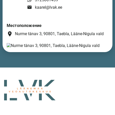
kaarel@lvak.ee
Местоположение
place
Nurme tänav 3, 90801, Taebla, Lääne-Nigula vald