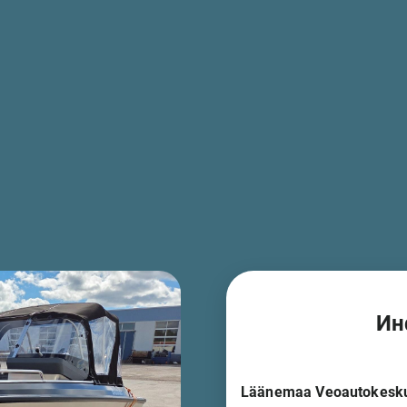
Ин
Läänemaa Veoautokesk