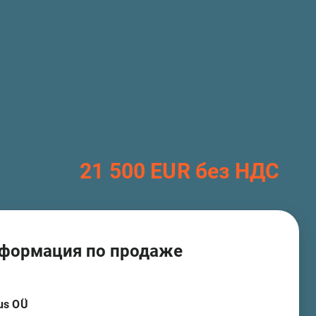
21 500 EUR без НДС
формация по продаже
us OÜ