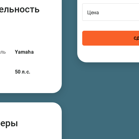
ельность
Цена
С
ель
Yamaha
50
л.с.
меры