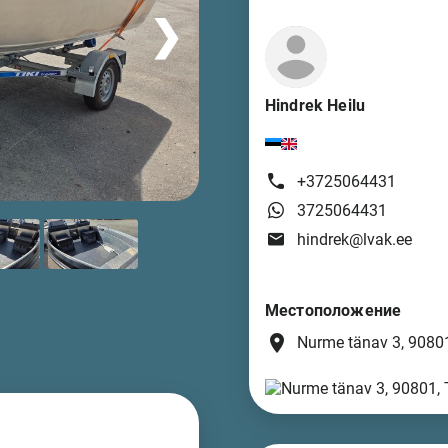
❯
Hindrek Heilu
+3725064431
3725064431
hindrek@lvak.ee
Местоположение
place
Nurme tänav 3, 90801