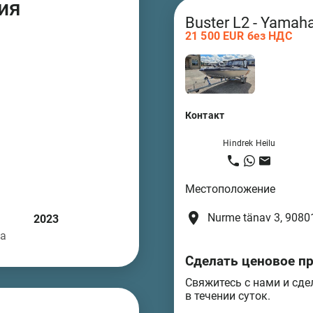
ия
Buster L2 - Yamaha
21 500 EUR без НДС
Контакт
Hindrek Heilu
Местоположение
place
Nurme tänav 3, 90801
2023
ва
Сделать ценовое п
Свяжитесь с нами и сде
в течении суток.