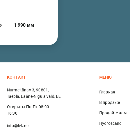
ая
1 990
мм
КОНТАКТ
МЕНЮ
Nurme tänav 3, 90801,
Главная
Taebla, Lääne-Nigula vald, EE
В продаже
Открыты Пн-Пт 08:00 -
Продайте нам
16:30
Hydroscand
info@lvk.ee