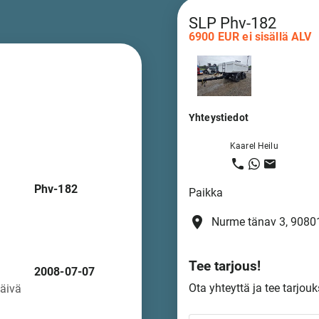
SLP Phv-182
6900 EUR ei sisällä ALV
Yhteystiedot
Kaarel Heilu
Phv-182
Paikka
place
Nurme tänav 3, 90801
Tee tarjous!
n
2008-07-07
Ota yhteyttä ja tee tarjouk
päivä