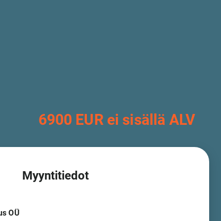
6900 EUR ei sisällä ALV
Myyntitiedot
us OÜ