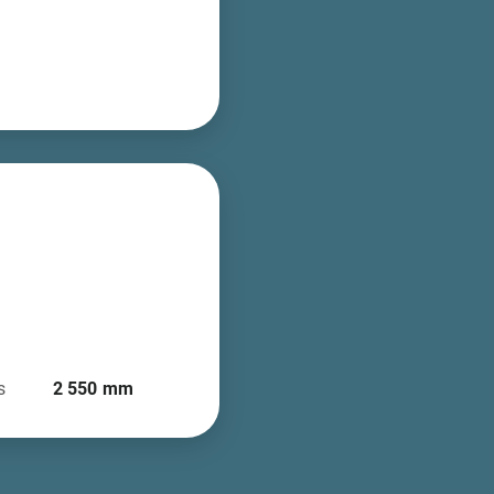
s
2 550
mm