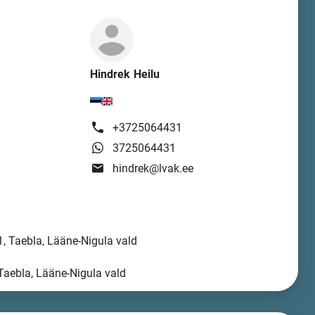
Hindrek Heilu
+3725064431
3725064431
hindrek@lvak.ee
, Taebla, Lääne-Nigula vald