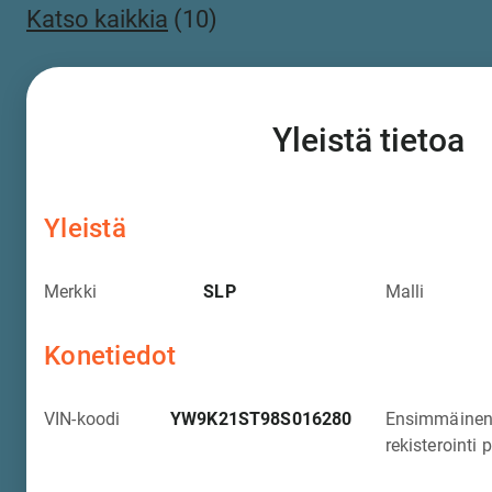
Katso kaikkia
(10)
Yleistä tietoa
Yleistä
Merkki
SLP
Malli
Konetiedot
VIN-koodi
YW9K21ST98S016280
Ensimmäine
rekisterointi 