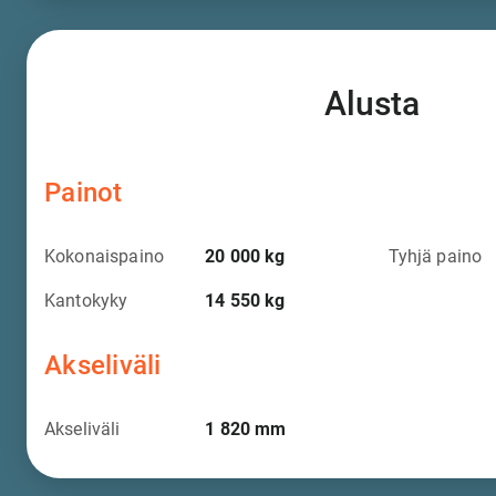
Alusta
Painot
Kokonaispaino
20 000
kg
Tyhjä paino
Kantokyky
14 550
kg
Akseliväli
Akseliväli
1 820
mm