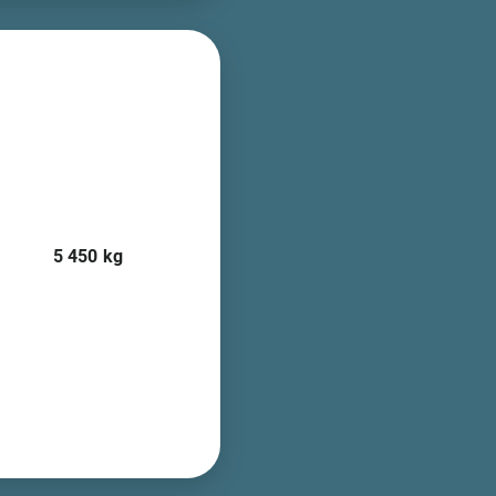
5 450
kg