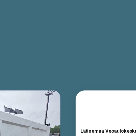
Läänemaa Veoautokesk