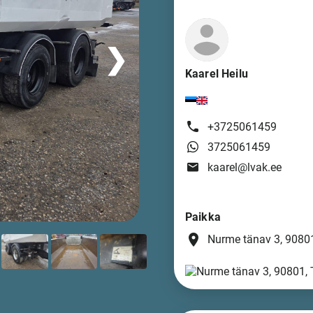
❯
Kaarel Heilu
+3725061459
3725061459
kaarel@lvak.ee
Paikka
place
Nurme tänav 3, 90801