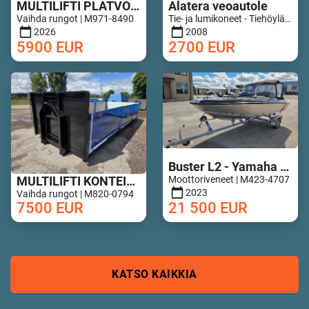
MULTILIFTI PLATVORM 6,8M UUS!
Alatera veoautole
Vaihda rungot | M971-8490
Tie- ja lumikoneet - Tiehöylät | M852-0649
2026
2008
5900
EUR
2700
EUR
Buster L2 - Yamaha 50hp - 14h !
MULTILIFTI KONTEINER ALUMIINIUM PORTEDEGA
Moottoriveneet | M423-4707
2023
Vaihda rungot | M820-0794
7500
EUR
21 500
EUR
KATSO KAIKKIA