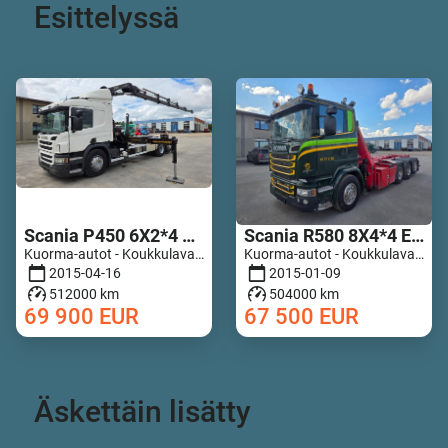
Esittelyssä
Scania P450 6X2*4 HIAB 211 EP-5 Hipro Retarder
Scania R580 8X4*4 Epsilon Q170Z96
Kuorma-autot - Koukkulava kuorma-autot | M467-5789
Kuorma-autot - Koukkulava kuorma-autot | M728-7835
2015-04-16
2015-01-09
512000 km
504000 km
69 900
EUR
67 500
EUR
Äskettäin lisätty