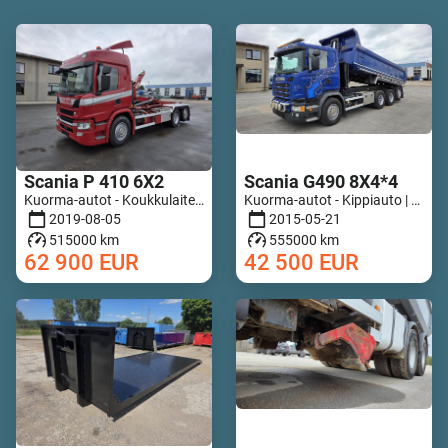
Scania P 410 6X2
Scania G490 8X4*4
Kuorma-autot - Koukkulaite | M971-4818
Kuorma-autot - Kippiauto | M036-5100
2019-08-05
2015-05-21
515000 km
555000 km
62 900
EUR
42 500
EUR