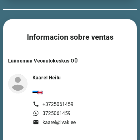
Informacion sobre ventas
Läänemaa Veoautokeskus OÜ
Kaarel Heilu
+3725061459
3725061459
kaarel@lvak.ee