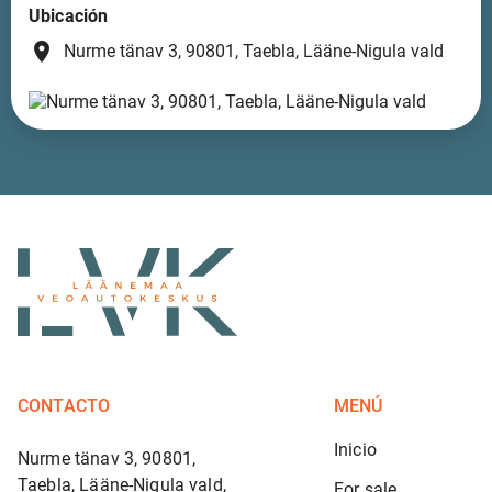
Ubicación
place
Nurme tänav 3, 90801, Taebla, Lääne-Nigula vald
CONTACTO
MENÚ
Inicio
Nurme tänav 3, 90801,
Taebla, Lääne-Nigula vald,
For sale