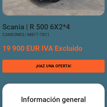
Scania | R 500 6X2*4
CAMIONES | M817-7811
19 900 EUR IVA Excluido
¡HAZ UNA OFERTA!
Información general