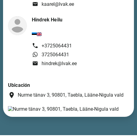
kaarel@lvak.ee
Hindrek Heilu
+3725064431
3725064431
hindrek@lvak.ee
Ubicación
place
Nurme tänav 3, 90801, Taebla, Lääne-Nigula vald