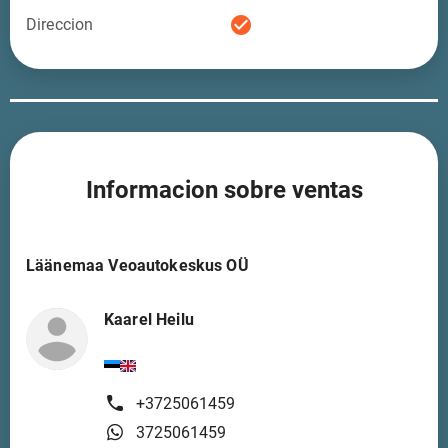
check_circle
Direccion
Informacion sobre ventas
Läänemaa Veoautokeskus OÜ
Kaarel Heilu
+3725061459
3725061459