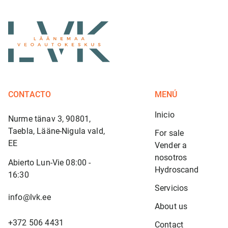
CONTACTO
MENÚ
Inicio
Nurme tänav 3, 90801,
Taebla, Lääne-Nigula vald,
For sale
EE
Vender a 
nosotros
Abierto Lun-Vie 08:00 -
Hydroscand
16:30
Servicios
info@lvk.ee
About us
+372 506 4431
Contact